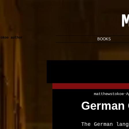
tokoe author
BOOKS
matthewstokoe
A
German
The German lang